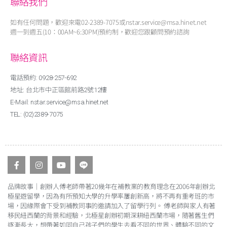
聯絡我們
如有任何問題，歡迎來電02-2389-7075或nstar.service@msa.hinet.net
週一到週五(10：00AM~6:30PM)預約制，歡迎您跟顧問預約諮詢
聯絡資訊
電話預約: 0928-257-692
地址: 台北市中正區館前路2號12樓
E-Mail: nstar.service@msa.hinet.net
TEL: (02)2389-7075
品牌故事｜創辦人傅老師帶著20幾年在補教業的教育理念在2006年創辦北
極星遊留學，因為有所預知大學的升學率屢創新高，將不再有重考班的市
場，因緣際會下受到補教同事的邀請加入了留學行列。 傅老師與家人有著
移民紐西蘭的背景和經驗，北極星創辦初期深耕紐西蘭市場，隨著舊生們
逐漸長大，想帶著如同自己孩子們的學生去看不同的世界、體驗不同的文