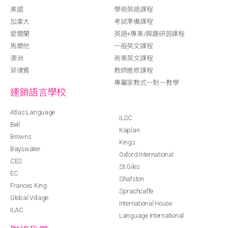
美國
學術英語課程
加拿大
考試準備課程
愛爾蘭
英語+專業/興趣研習課程
馬爾他
一般英文課程
澳洲
商業英文課程
菲律賓
教師進修課程
專屬家教式一對一教學
連鎖語言學校
Atlas Language
ILSC
Bell
Kaplan
Browns
Kings
Bayswater
Oxford International
CES
St.Giles
EC
Shafston
Frances King
Sprachcaffe
Global Village
International House
ILAC
Language International