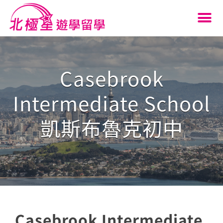
Casebrook
Intermediate School
凱斯布魯克初中
Casebrook Intermediate