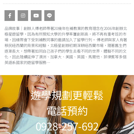
品牌故事｜創辦人傅老師帶著20幾年在補教業的教育理念在2006年創辦北
極星遊留學，因為有所預知大學的升學率屢創新高，將不再有重考班的市
場，因緣際會下受到補教同事的邀請加入了留學行列。 傅老師與家人有著
移民紐西蘭的背景和經驗，北極星創辦初期深耕紐西蘭市場，隨著舊生們
逐漸長大，想帶著如同自己孩子們的學生去看不同的世界、體驗不同的文
化，因此陸續延伸了澳洲、加拿大、美國、英國、馬爾他、菲律賓等多個
英語系國家的遊留學服務
…
遊學規劃更輕鬆
電話預約
0928-257-692