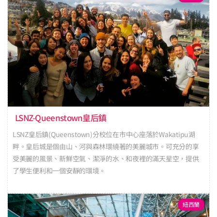
LSNZ-Queenstown皇后鎮
LSNZ皇后鎮(Queenstown)分校位在市中心座落於Wakatipu湖
畔。皇后城是個由山、河與森林環繞著的美麗城市。可充分的享
受美麗的風景、新鮮空氣、潔淨的水、和夜裡的滿天星空，提供
了學生便利和一個安靜的環境。
紐西蘭