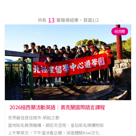
13
共有
筆搜尋結果，頁面
1
/
2
紐西蘭
2026紐西蘭活動英語｜奧克蘭國際語言課程
世界最佳居住城市-帆船之都
當地知名教育機構，鄰近天空塔、皇后街名牌購物街
上午學英文，下午溜冰看企鵝，深度體驗Kiwi文化