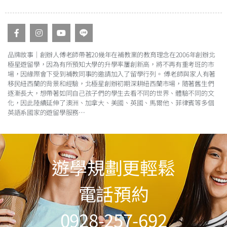
品牌故事｜創辦人傅老師帶著20幾年在補教業的教育理念在2006年創辦北
極星遊留學，因為有所預知大學的升學率屢創新高，將不再有重考班的市
場，因緣際會下受到補教同事的邀請加入了留學行列。 傅老師與家人有著
移民紐西蘭的背景和經驗，北極星創辦初期深耕紐西蘭市場，隨著舊生們
逐漸長大，想帶著如同自己孩子們的學生去看不同的世界、體驗不同的文
化，因此陸續延伸了澳洲、加拿大、美國、英國、馬爾他、菲律賓等多個
英語系國家的遊留學服務
…
遊學規劃更輕鬆
電話預約
0928-257-692