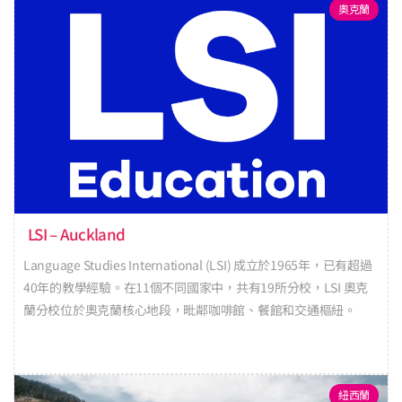
奧克蘭
LSI – Auckland
Language Studies International (LSI) 成立於1965年，已有超過
40年的教學經驗。在11個不同國家中，共有19所分校，LSI 奧克
蘭分校位於奧克蘭核心地段，毗鄰咖啡館、餐館和交通樞紐。
紐西蘭