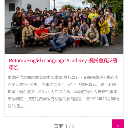
Rotorua English Language Academy- 羅托魯瓦英語
學院
本學院位於紐西蘭北島中部重鎮-羅托魯瓦，距紐西蘭最大城市奧
克蘭大約230公里，開車約二個半小時。「羅托魯瓦」是毛利語，
也是土著毛利文化中心，人口約六萬。本學院是私人創辦的專業
英語學院，持有紐西蘭政府頒發的教育證書，自1993年10月開始
對外招生，
頁面 1 / 2
>