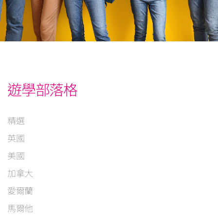
遊學部落格
精選
英國
美國
加拿大
愛爾蘭
馬爾他