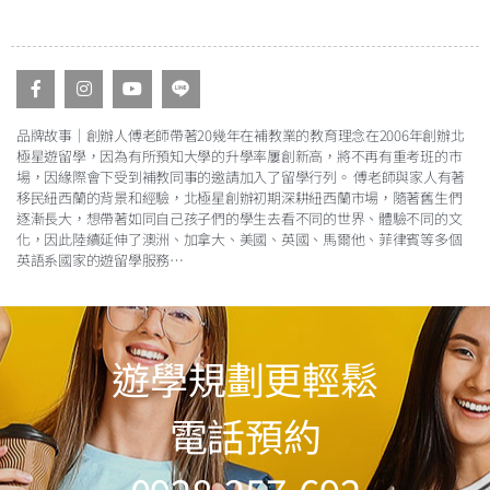
品牌故事｜創辦人傅老師帶著20幾年在補教業的教育理念在2006年創辦北
極星遊留學，因為有所預知大學的升學率屢創新高，將不再有重考班的市
場，因緣際會下受到補教同事的邀請加入了留學行列。 傅老師與家人有著
移民紐西蘭的背景和經驗，北極星創辦初期深耕紐西蘭市場，隨著舊生們
逐漸長大，想帶著如同自己孩子們的學生去看不同的世界、體驗不同的文
化，因此陸續延伸了澳洲、加拿大、美國、英國、馬爾他、菲律賓等多個
英語系國家的遊留學服務
…
遊學規劃更輕鬆
電話預約