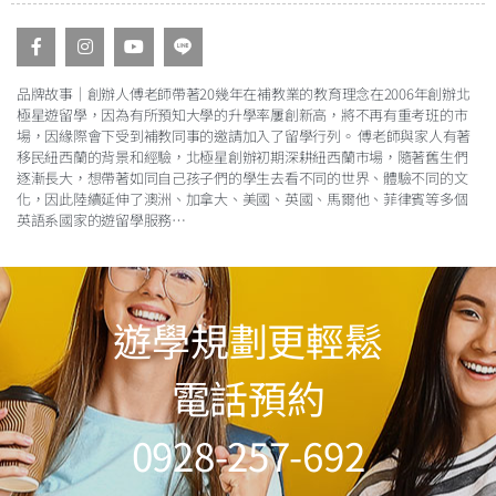
品牌故事｜創辦人傅老師帶著20幾年在補教業的教育理念在2006年創辦北
極星遊留學，因為有所預知大學的升學率屢創新高，將不再有重考班的市
場，因緣際會下受到補教同事的邀請加入了留學行列。 傅老師與家人有著
移民紐西蘭的背景和經驗，北極星創辦初期深耕紐西蘭市場，隨著舊生們
逐漸長大，想帶著如同自己孩子們的學生去看不同的世界、體驗不同的文
化，因此陸續延伸了澳洲、加拿大、美國、英國、馬爾他、菲律賓等多個
英語系國家的遊留學服務
…
遊學規劃更輕鬆
電話預約
0928-257-692