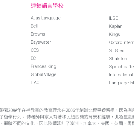
連鎖語言學校
Atlas Language
ILSC
Bell
Kaplan
Browns
Kings
Bayswater
Oxford Intern
程
CES
St.Giles
EC
Shafston
Frances King
Sprachcaffe
Global Village
Internationa
ILAC
Language Int
帶著20幾年在補教業的教育理念在2006年創辦北極星遊留學，因為
了留學行列。 傅老師與家人有著移民紐西蘭的背景和經驗，北極星創
、體驗不同的文化，因此陸續延伸了澳洲、加拿大、美國、英國、馬