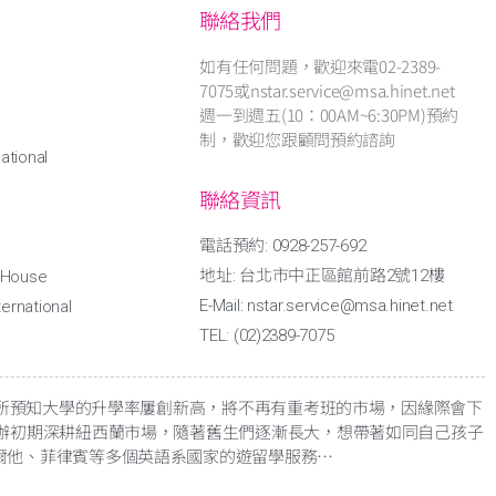
聯絡我們
如有任何問題，歡迎來電02-2389-
7075或nstar.service@msa.hinet.net
週一到週五(10：00AM~6:30PM)預約
制，歡迎您跟顧問預約諮詢
ational
聯絡資訊
電話預約: 0928-257-692
地址: 台北市中正區館前路2號12樓
l House
E-Mail: nstar.service@msa.hinet.net
ernational
TEL: (02)2389-7075
有所預知大學的升學率屢創新高，將不再有重考班的市場，因緣際會下
辦初期深耕紐西蘭市場，隨著舊生們逐漸長大，想帶著如同自己孩子
爾他、菲律賓等多個英語系國家的遊留學服務
…