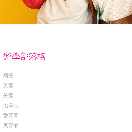
遊學部落格
精選
英國
美國
加拿大
愛爾蘭
馬爾他