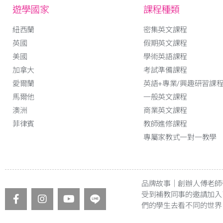
遊學國家
課程種類
紐西蘭
密集英文課程
英國
假期英文課程
美國
學術英語課程
加拿大
考試準備課程
愛爾蘭
英語+專業/興趣研習課
馬爾他
一般英文課程
澳洲
商業英文課程
菲律賓
教師進修課程
專屬家教式一對一教學
品牌故事｜創辦人傅老師
受到補教同事的邀請加入
們的學生去看不同的世界