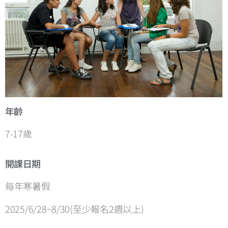
年齡
7-17歲
開課日期
每年寒暑假
2025/6/28~8/30(至少報名2週以上)