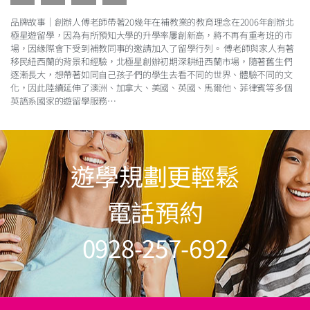
品牌故事｜創辦人傅老師帶著20幾年在補教業的教育理念在2006年創辦北
極星遊留學，因為有所預知大學的升學率屢創新高，將不再有重考班的市
場，因緣際會下受到補教同事的邀請加入了留學行列。 傅老師與家人有著
移民紐西蘭的背景和經驗，北極星創辦初期深耕紐西蘭市場，隨著舊生們
逐漸長大，想帶著如同自己孩子們的學生去看不同的世界、體驗不同的文
化，因此陸續延伸了澳洲、加拿大、美國、英國、馬爾他、菲律賓等多個
英語系國家的遊留學服務
…
遊學規劃更輕鬆
電話預約
0928-257-692