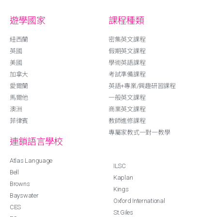
遊學國家
課程種類
紐西蘭
密集英文課程
英國
假期英文課程
美國
學術英語課程
加拿大
考試準備課程
愛爾蘭
英語+專業/興趣研習課程
馬爾他
一般英文課程
澳洲
商業英文課程
菲律賓
教師進修課程
專屬家教式一對一教學
連鎖語言學校
Atlas Language
ILSC
Bell
Kaplan
Browns
Kings
Bayswater
Oxford International
CES
St.Giles