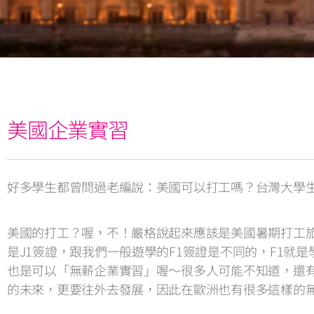
美國企業實習
好多學生都曾問過老編說：美國可以打工嗎？台灣大學
美國的打工？喔，不！嚴格說起來應該是美國暑期打工旅遊計劃(
是J1簽證，跟我們一般遊學的F1簽證是不同的，F1
也是可以「無薪企業實習」喔〜很多人可能不知道，還
的未來，更要往外去發展，因此在歐洲也有很多這樣的