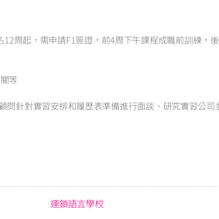
程至少報名12周起，需申請F1簽證，前4周下午課程成職前訓
公關等
PA顧問針對實習安排和履歷表準備進行面談、研究實習公
連鎖語言學校