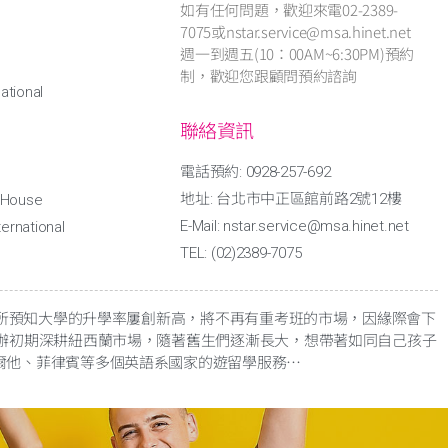
如有任何問題，歡迎來電02-2389-
7075或nstar.service@msa.hinet.net
週一到週五(10：00AM~6:30PM)預約
制，歡迎您跟顧問預約諮詢
ational
聯絡資訊
電話預約: 0928-257-692
地址: 台北市中正區館前路2號12樓
l House
E-Mail: nstar.service@msa.hinet.net
ernational
TEL: (02)2389-7075
有所預知大學的升學率屢創新高，將不再有重考班的市場，因緣際會下
辦初期深耕紐西蘭市場，隨著舊生們逐漸長大，想帶著如同自己孩子
爾他、菲律賓等多個英語系國家的遊留學服務
…