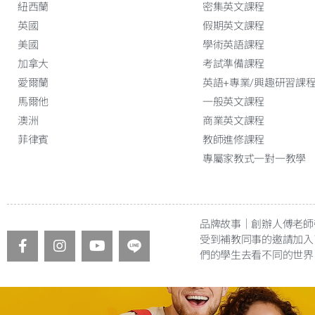
紐西蘭
密集英文課程
英國
假期英文課程
美國
學術英語課程
加拿大
考試準備課程
愛爾蘭
英語+專業/興趣研習課
馬爾他
一般英文課程
澳洲
商業英文課程
菲律賓
教師進修課程
專屬家教式一對一教學
品牌故事｜創辦人傅老師
受到補教同事的邀請加入
們的學生去看不同的世界